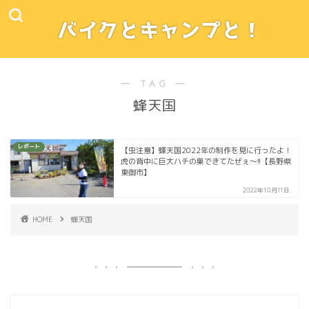
― TAG ―
蜂天国
レポート
【虫注意】蜂天国2022年の制作を見に行ったよ！
虎の背中に巨大ハチの巣できてたぜぇ～!!【長野県
東御市】
2022年10月11日
HOME
蜂天国