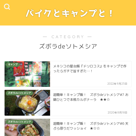
― CATEGORY ―
ズボラdeソトメシア
キャンプ
メキシコの屋台飯『ドリロコス』をキャンプで作
ったらガチで旨すぎた…！
2022年9月25日
ズボラdeソトメシア
超簡単！キャンプ飯！ ズボラdeソトメシア#7 お
鍋ひとつで本格カルボナーラ ★★☆
2020年8月18日
ズボラdeソトメシア
超簡単！キャンプ飯！ ズボラdeソトメシア#6 天
ぷら祭りだワッショイ ★☆☆