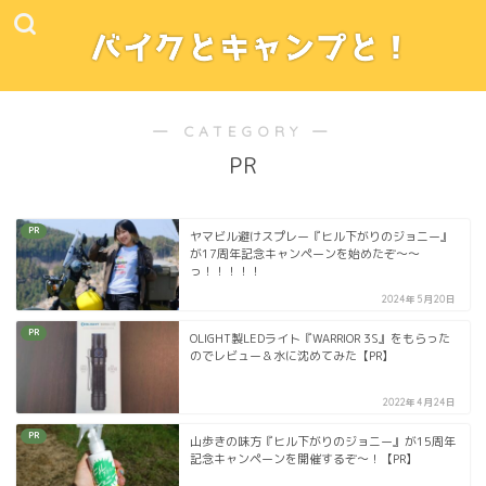
― CATEGORY ―
PR
PR
ヤマビル避けスプレー『ヒル下がりのジョニー』
が17周年記念キャンペーンを始めたぞ～～
っ！！！！！
2024年5月20日
PR
OLIGHT製LEDライト『WARRIOR 3S』をもらった
のでレビュー＆水に沈めてみた【PR】
2022年4月24日
PR
山歩きの味方『ヒル下がりのジョニー』が15周年
記念キャンペーンを開催するぞ～！【PR】