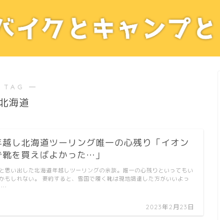
 TAG ―
北海道
年越し北海道ツーリング唯一の心残り「イオン
で靴を買えばよかった…」
と思い出した北海道年越しツーリングの余談。唯一の心残りといってもい
かもしれない。 要約すると、雪国で履く靴は現地調達した方がいいよっ
 …
2023年2月23日