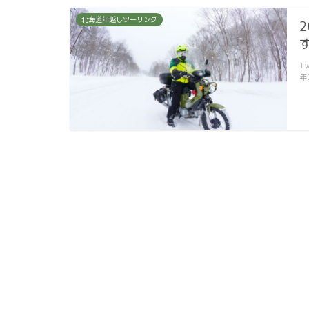
北海道年越しツーリング
T
年