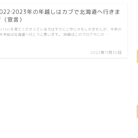
2022‐2023年の年越しはカブで北海道へ行きま
す（宣言）
witterを見てくださっている方はすでにご存じかもしれませんが、今年の
末年始は北海道へ行こうと思います。 詳細はこのブログやこの …
2022年11月30日