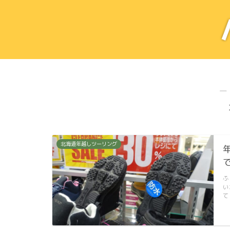
―
北海道年越しツーリング
ふ
い
て