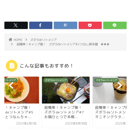
HOME
ズボラdeソトメシア
超簡単！キャンプ飯！ ズボラdeソトメシア#2 汁なし麻辛麺 ★★★
こんな記事もおすすめ！
ラdeソトメシア
ズボラdeソトメシア
ズボラdeソトメシア
簡単！キャンプ飯！
超簡単！キャンプ飯！
超簡単！キャンプ
ボラdeソトメシア#5
ズボラdeソトメシア#7
ズボラdeソトメシア
ひとつなんちゃ...
お鍋ひとつで本格...
オニオングラタ...
2020年6月1日
2020年8月18日
2020年3月