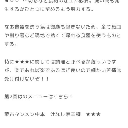
★☆☆ …切るなど食材の加工が必要。洗い物も発
生するがひとつに留めるよう努力する。
なお食器を洗う気は微塵も起きないため、全て紙皿
や割り箸など現地で捨てて帰れる食器を使うものと
する。
特に★★★に関しては調理と呼べるか危ういです
が、楽であれば楽であるほど良いので細かい苦情は
受け付けないぞ！！
第2回はのメニューはこちら！
蒙古タンメン中本 汁なし麻辛麺 ★★★