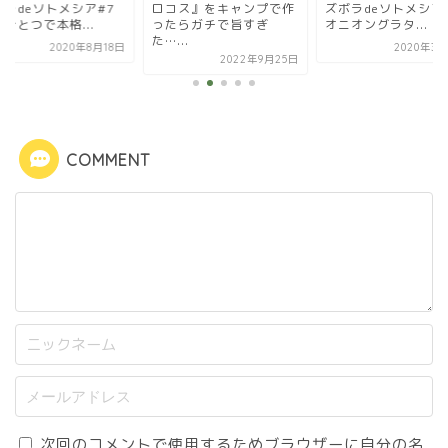
コス』をキャンプで作
ズボラdeソトメシア#1
ズボラdeソトメシア
たらガチで旨すぎ
オニオングラタ...
お鍋ひとつなんちゃ..
...
2020年3月24日
2020年6
2022年9月25日
COMMENT
次回のコメントで使用するためブラウザーに自分の名