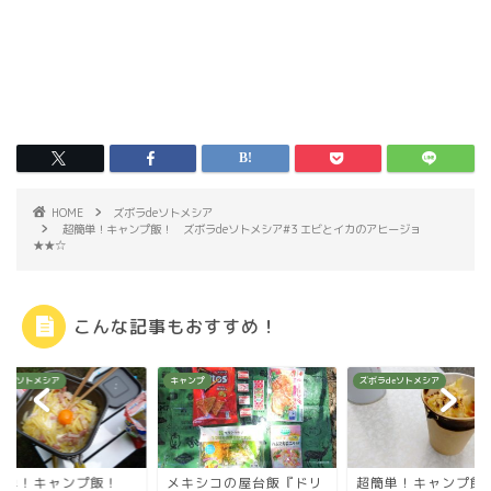
HOME
ズボラdeソトメシア
超簡単！キャンプ飯！ ズボラdeソトメシア#3 エビとイカのアヒージョ
★★☆
こんな記事もおすすめ！
ンプ
ズボラdeソトメシア
ズボラdeソトメシア
キシコの屋台飯『ドリ
超簡単！キャンプ飯！
超簡単！キャンプ