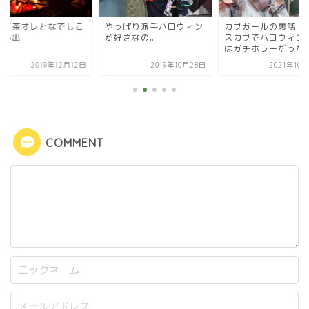
の紅茶オレとなでしこ
やっぱり派手ハロウィン
カブガールの裏話 
思い出
が好きなの。
スカブでハロウィン
はガチホラーだった
2019年12月12日
2019年10月28日
2021年10
COMMENT