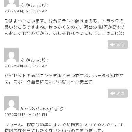
たかし
より:
2022年4月16日 5:23 AM
おはようございます。荷台にテント張れるのも、トラックの
良いところですよね。せっかくなので、荷台の幌!何か高木さ
んおしゃれな方だから、おしゃれなやつにしましょうよ!(笑)
返信
たかし
より:
2022年4月24日 9:29 AM
ハイゼットの荷台テントも張れそうですね。ルータ便利です
ね。スポーク磨きにもいいかなぁ～ご安全に
返信
harukatakagi
より:
2022年4月24日 1:30 PM
ううーん、幌は今の黒いままで結構気に入ってるんです。笑
特徴的な外見にしたくないというのもありまして。