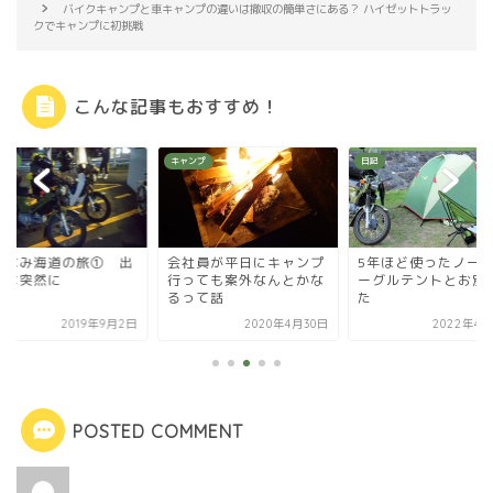
バイクキャンプと車キャンプの違いは撤収の簡単さにある？ ハイゼットトラッ
クでキャンプに初挑戦
こんな記事もおすすめ！
ンプ
キャンプ
日記
まなみ海道の旅① 出
会社員が平日にキャンプ
5年ほど使ったノー
いは突然に
行っても案外なんとかな
ーグルテントとお別
るって話
た
2019年9月2日
2020年4月30日
2022年4月
POSTED COMMENT