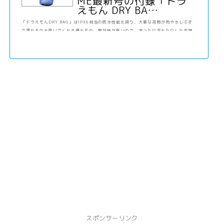
ME最新号の付録「ドラ
えもん DRY BA…
「ドラえもんDRY BAG」はIPX6相当の防水性能を誇り、大事な荷物が雨や水しぶき
で濡れるのを防いでくれる優れもの。密封性が高いので、湿ったり汚れたりした衣類
などを入れても安心だ。キャンプやサウナといった今…
スポンサーリンク