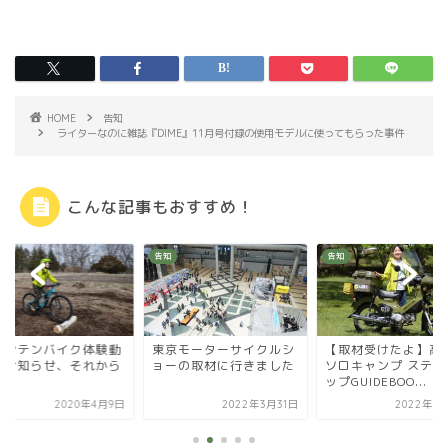
HOME
告知
ライターなのに雑誌『DIME』11月号付録の使用モデルに使ってもらった事件
こんな記事もおすすめ！
告知
告知
京モーターサイクルシ
【取材受けたよ】高木、
【告知】十津川村の
ーの取材に行きました
ソロキャンプ ステップア
記事が公開されまし
ップGUIDEBOO...
2022年3月31日
2022年5月13日
2020年2