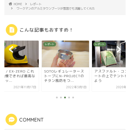
HOME
レポート
ワークマンのアルミタウンブーツが雪国でも活躍してくれた
こんな記事もおすすめ！
ート
レポート
レポート
OEI / EX-ZERO これ
SOTOレギュレータース
アスファルト・コン
え我慢できれば最高な
トーブにN-PROJECTの
ートの上でテントを
メッ...
チタン風防をつ...
よう
2021年11月17日
2022年3月1日
2020年5
COMMENT