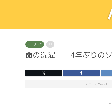
ツーリング
PR
命の洗濯 ―4年ぶりの
記事内に商品プロモ
ス