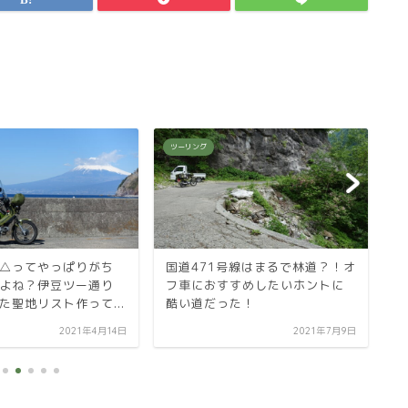
ツーリング
ツ
△ってやっぱりがち
国道471号線はまるで林道？！オ
い
よね？伊豆ツー通り
フ車におすすめしたいホントに
の
た聖地リスト作って...
酷い道だった！
2021年4月14日
2021年7月9日