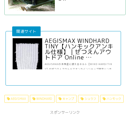
AEGISMAX WINDHARD
TINY【ハンモックアンキ
ル仕様】 | ぜつえんアウ
トドア Online …
AEGISMAXの多用途に使えるキルト【WIND HARD/TIN
Y】のぜつえんアウトドアオンラインショップ限定ハンモ
ックアンキルモデル。ハンモックのアンダーキルトとして
使いやすいループが四隅に付いたモデルです。最高品質85
0FPのダウンを使用したキルト。背面のボタンでスリーピ
ングマットと接続して使うことができます。足元背面には
ジッパーが付いていて、一部接続することができます。上
AEGISMAX
WINDHARD
キャンプ
シュラフ
ハンモック
下のドローコードを絞ることで首元にフィットさせ、足元
を閉じることができます。シンプルな構造のため掛布団の
ように使ったり、ハンモックのトップ・ア…
スポンサーリンク