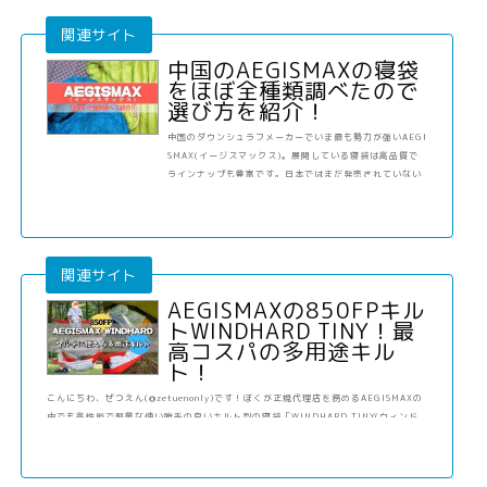
中国のAEGISMAXの寝袋
をほぼ全種類調べたので
選び方を紹介！
中国のダウンシュラフメーカーでいま最も勢力が強いAEGI
SMAX(イージスマックス)。展開している寝袋は高品質で
ラインナップも豊富です。日本ではまだ発売されていない
モデルも多くありますが、どんどん侵略されていくことで
しょう。今回はAEGISMAXの寝袋を全部調べたので紹介し
ていきます。
AEGISMAXの850FPキル
トWINDHARD TINY！最
高コスパの多用途キル
ト！
こんにちわ、ぜつえん(@zetuenonly)です！ぼくが正規代理店を務めるAEGISMAXの
中でも高性能で軽量な使い勝手の良いキルト型の寝袋「WINDHARD TINY(ウィンド
ハードタイニー)」シンプルな形状だからこそ、寝るだけじゃない