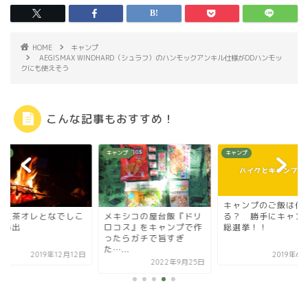
HOME
キャンプ
AEGISMAX WINDHARD（シュラフ）のハンモックアンキル仕様がDDハンモッ
クにも使えそう
こんな記事もおすすめ！
ンプ
キャンプ
キャンプ
キャンプのご飯は何
る？ 勝手にキャン
の紅茶オレとなでしこ
メキシコの屋台飯『ドリ
総選挙！！
思い出
ロコス』をキャンプで作
ったらガチで旨すぎ
た…...
2019年12月12日
2019年6
2022年9月25日